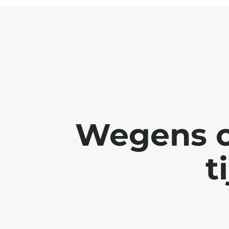
Wegens o
t