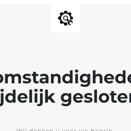
mstandigheden
ijdelijk geslote
Wij danken u voor uw begrip.